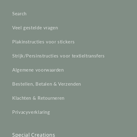
e
Search
c
Veel gestelde vragen
t
Plakinstructies voor stickers
i
e
Strijk/Persinstructies voor textieltransfers
:
Algemene voorwaarden
Bestellen, Betalen & Verzenden
Klachten & Retourneren
Privacyverklaring
Special Creations