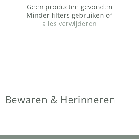
Geen producten gevonden
Minder filters gebruiken of
alles verwijderen
C
Bewaren & Herinneren
o
l
l