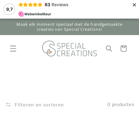
Meteen
×
63
Reviews
naar de
9,7
content
Maak elk moment speciaal met de handgemaakte
creaties van Special Creations!
Winkelwagen
Filteren en sorteren
0 producten