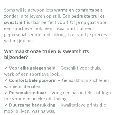
o
Soms wil je gewoon iets
warms en comfortabels
l
zonder in te leveren op stijl. Een
bedrukte trui of
sweatshirt
is daar perfect voor! Of je nu gaat voor
l
een sportieve look, een casual outfit of een
e
gepersonaliseerde bedrukking, hier vind je precies
wat bij jou past.
c
Wat maakt onze truien & sweatshirts
t
bijzonder?
i
✔
Voor elke gelegenheid
– Geschikt voor thuis,
werk of een sportieve look.
e
✔
Comfortabele pasvorm
– Gemaakt van zachte en
:
warme materialen.
✔
Personaliseerbaar
– Voeg een naam, tekst of logo
toe voor een unieke uitstraling.
✔
Duurzame bedrukking
– Kwalitatieve prints die
mooi blijven, was na was.