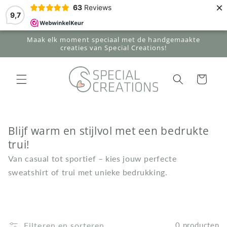
Meteen
×
63
Reviews
naar de
9,7
content
Maak elk moment speciaal met de handgemaakte
creaties van Special Creations!
Winkelwagen
Blijf warm en stijlvol met een bedrukte
trui!
Van casual tot sportief – kies jouw perfecte
sweatshirt of trui met unieke bedrukking.
Filteren en sorteren
0 producten