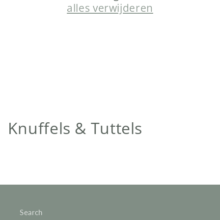
alles verwijderen
C
Knuffels & Tuttels
o
l
l
e
Search