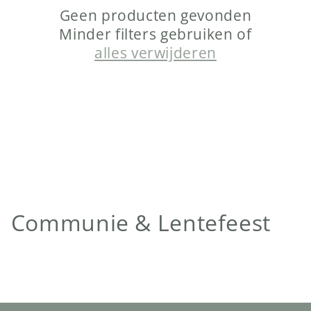
Geen producten gevonden
Minder filters gebruiken of
alles verwijderen
C
Communie & Lentefeest
o
l
l