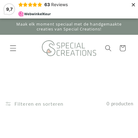
Meteen
×
63
Reviews
naar de
9,7
content
Maak elk moment speciaal met de handgemaakte
creaties van Special Creations!
Winkelwagen
Filteren en sorteren
0 producten