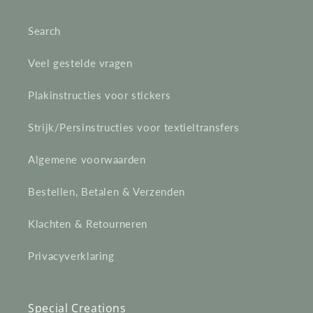
e
Search
c
Veel gestelde vragen
t
Plakinstructies voor stickers
i
e
Strijk/Persinstructies voor textieltransfers
:
Algemene voorwaarden
Bestellen, Betalen & Verzenden
Klachten & Retourneren
Privacyverklaring
Special Creations