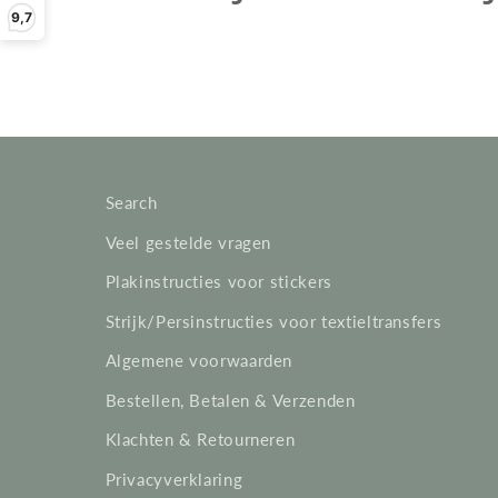
o
9,7
l
l
e
Search
Veel gestelde vragen
c
Plakinstructies voor stickers
t
Strijk/Persinstructies voor textieltransfers
Algemene voorwaarden
i
Bestellen, Betalen & Verzenden
e
Klachten & Retourneren
Privacyverklaring