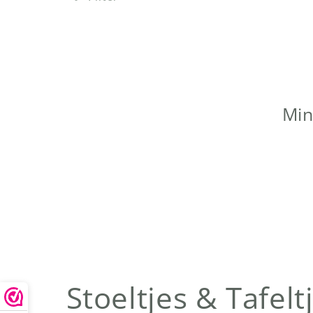
Min
C
Stoeltjes & Tafelt