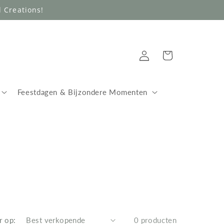
 Creations!
Inloggen
Winkelwagen
Feestdagen & Bijzondere Momenten
r op:
0 producten