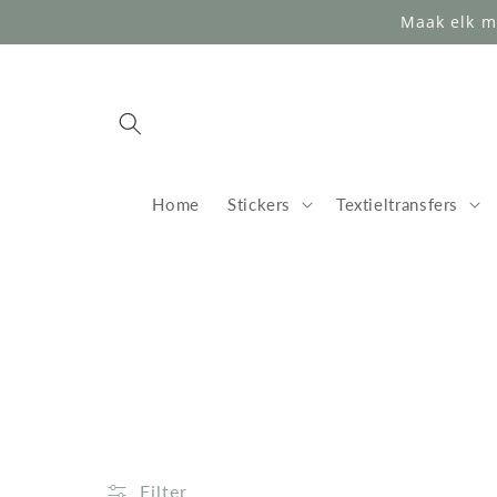
Meteen
Maak elk m
naar de
content
Home
Stickers
Textieltransfers
Filter