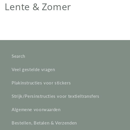
C
Lente & Zomer
o
l
l
e
Search
c
Veel gestelde vragen
t
Plakinstructies voor stickers
i
e
Strijk/Persinstructies voor textieltransfers
:
Algemene voorwaarden
Bestellen, Betalen & Verzenden