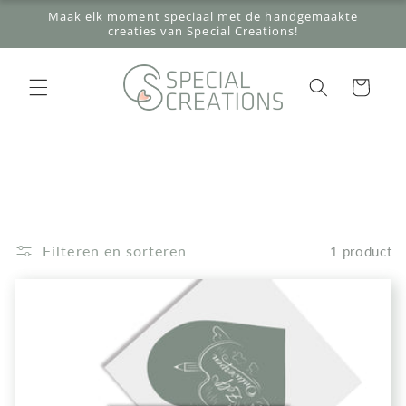
Meteen
Maak elk moment speciaal met de handgemaakte
naar de
creaties van Special Creations!
content
Winkelwagen
Filteren en sorteren
1 product