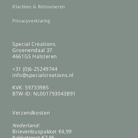
Klachten & Retourneren
Privacyverklaring
Special Creations
Groenendaal 37
4661GS Halsteren
+31 (0)6-25249744
info@specialcreations.nl
KVK: 59733985
BTW-ID: NL001793043B91
Verzendkosten
Nederland:
Brievenbuspakket €4,99
Pakketpost €7,95