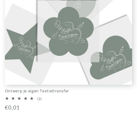
Ontwerp je eigen Textieltransfer
2
(2)
totaal
Normale
€0,01
aantal
recensies
prijs