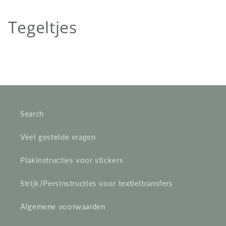
C
Tegeltjes
o
l
l
e
Search
c
Veel gestelde vragen
t
Plakinstructies voor stickers
i
e
Strijk/Persinstructies voor textieltransfers
:
Algemene voorwaarden