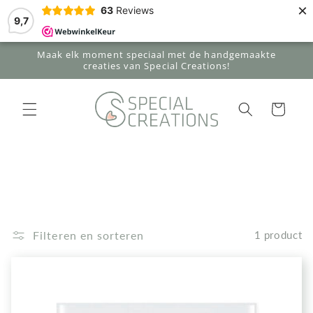
Meteen
×
63
Reviews
naar de
9,7
content
Maak elk moment speciaal met de handgemaakte
creaties van Special Creations!
Winkelwagen
Filteren en sorteren
1 product