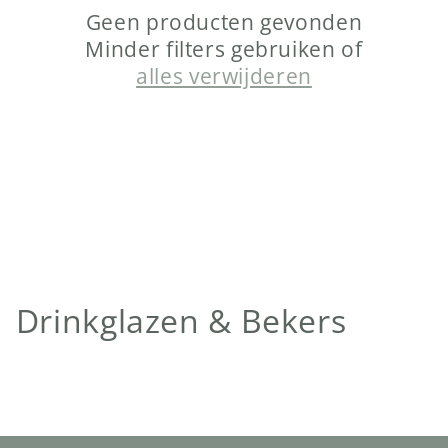
Geen producten gevonden
Minder filters gebruiken of
alles verwijderen
C
Drinkglazen & Bekers
o
l
l