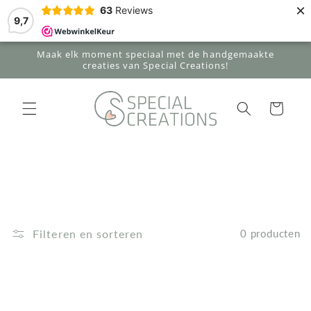
Meteen
×
63
Reviews
naar de
9,7
content
Maak elk moment speciaal met de handgemaakte
creaties van Special Creations!
Winkelwagen
Filteren en sorteren
0 producten