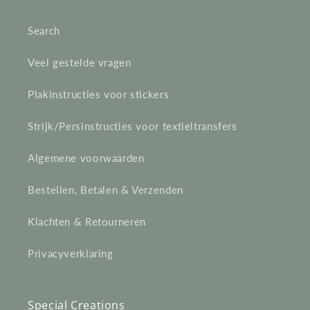
e
Search
c
Veel gestelde vragen
t
Plakinstructies voor stickers
i
e
Strijk/Persinstructies voor textieltransfers
:
Algemene voorwaarden
Bestellen, Betalen & Verzenden
Klachten & Retourneren
Privacyverklaring
Special Creations