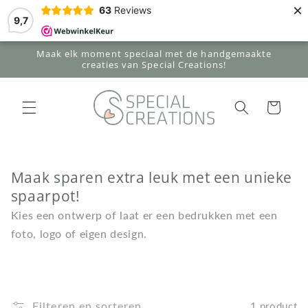
Meteen
×
63
Reviews
naar de
9,7
content
Maak elk moment speciaal met de handgemaakte
creaties van Special Creations!
Winkelwagen
Maak sparen extra leuk met een unieke
spaarpot!
Kies een ontwerp of laat er een bedrukken met een
foto, logo of eigen design.
Filteren en sorteren
1 product