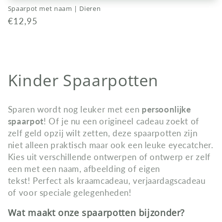
Spaarpot met naam | Dieren
Normale
€12,95
prijs
C
Kinder Spaarpotten
o
Sparen wordt nog leuker met een
persoonlijke
l
spaarpot
! Of je nu een origineel cadeau zoekt of
zelf geld opzij wilt zetten, deze spaarpotten zijn
l
niet alleen praktisch maar ook een leuke eyecatcher.
e
Kies uit verschillende ontwerpen of ontwerp er zelf
een met een naam, afbeelding of eigen
c
tekst! Perfect als kraamcadeau, verjaardagscadeau
of voor speciale gelegenheden!
t
Wat maakt onze spaarpotten bijzonder?
i