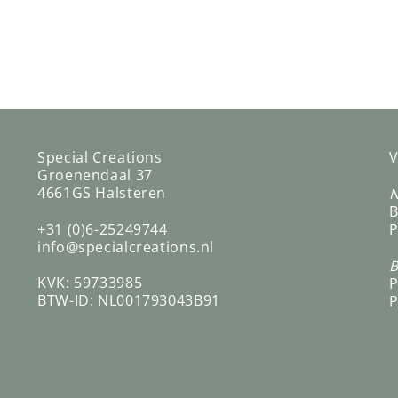
Special Creations
V
Groenendaal 37
4661GS Halsteren
N
B
+31 (0)6-25249744
P
info@specialcreations.nl
B
KVK: 59733985
P
BTW-ID: NL001793043B91
P