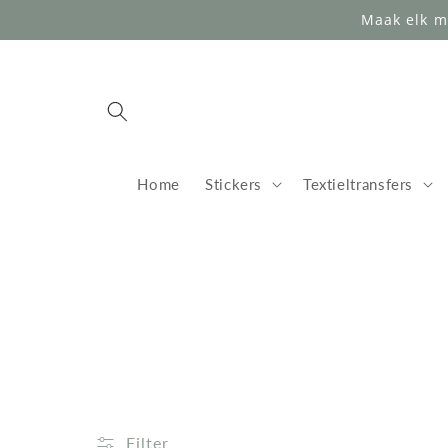
Meteen
Maak elk m
naar de
content
Home
Stickers
Textieltransfers
Filter