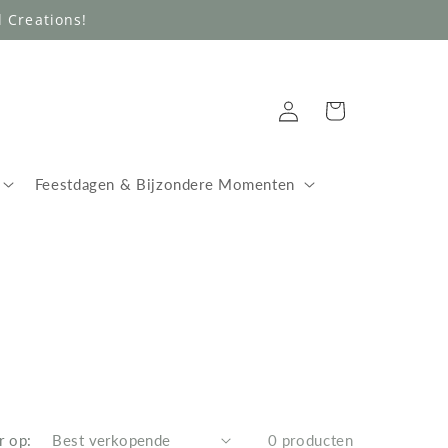
 Creations!
Inloggen
Winkelwagen
Feestdagen & Bijzondere Momenten
r op:
0 producten