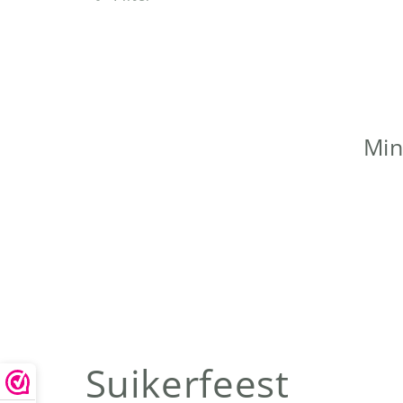
Min
C
Suikerfeest