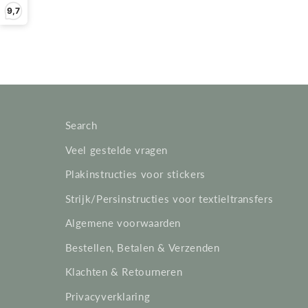
o
9,7
l
l
e
Search
Veel gestelde vragen
c
Plakinstructies voor stickers
t
Strijk/Persinstructies voor textieltransfers
Algemene voorwaarden
i
Bestellen, Betalen & Verzenden
e
Klachten & Retourneren
Privacyverklaring