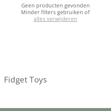
Geen producten gevonden
Minder filters gebruiken of
alles verwijderen
C
Fidget Toys
o
l
l