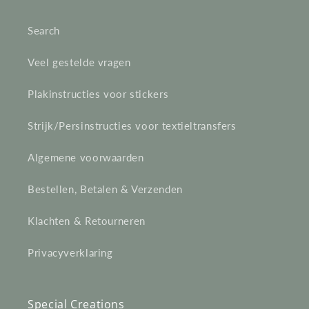
e
Search
c
Veel gestelde vragen
t
Plakinstructies voor stickers
i
e
Strijk/Persinstructies voor textieltransfers
:
Algemene voorwaarden
Bestellen, Betalen & Verzenden
Klachten & Retourneren
Privacyverklaring
Special Creations