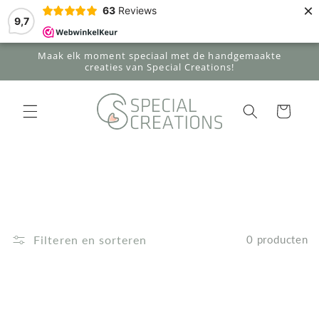
Meteen
×
63
Reviews
naar de
9,7
content
Maak elk moment speciaal met de handgemaakte
creaties van Special Creations!
Winkelwagen
Filteren en sorteren
0 producten