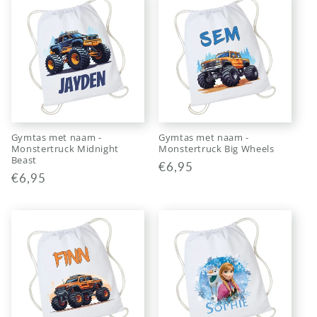
Gymtas met naam -
Gymtas met naam -
Monstertruck Midnight
Monstertruck Big Wheels
Beast
Normale
€6,95
Normale
€6,95
prijs
prijs