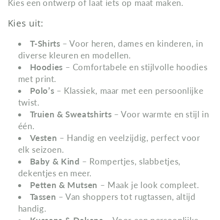
Kies een ontwerp of laat iets op maat maken.
e
Kies uit:
c
T-Shirts
– Voor heren, dames en kinderen, in
t
diverse kleuren en modellen.
Hoodies
– Comfortabele en stijlvolle hoodies
i
met print.
e
Polo’s
– Klassiek, maar met een persoonlijke
twist.
:
Truien & Sweatshirts
– Voor warmte en stijl in
één.
Vesten
– Handig en veelzijdig, perfect voor
elk seizoen.
Baby & Kind
– Rompertjes, slabbetjes,
dekentjes en meer.
Petten & Mutsen
– Maak je look compleet.
Tassen
– Van shoppers tot rugtassen, altijd
handig.