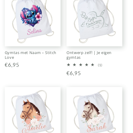
Gymtas met Naam – Stitch
Ontwerp zelf! | Je eigen
Love
gymtas
Normale
€6,95
1
(1)
totaal
prijs
Normale
€6,95
aantal
recensies
prijs