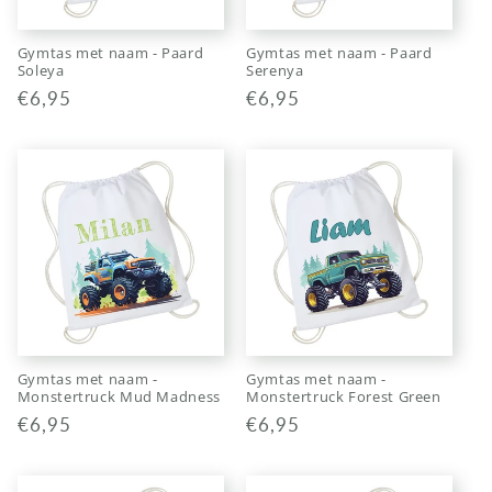
Gymtas met naam - Paard
Gymtas met naam - Paard
Soleya
Serenya
Normale
€6,95
Normale
€6,95
prijs
prijs
Gymtas met naam -
Gymtas met naam -
Monstertruck Mud Madness
Monstertruck Forest Green
Normale
€6,95
Normale
€6,95
prijs
prijs