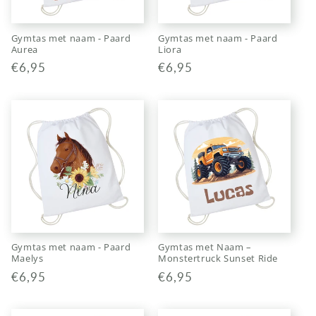
Gymtas met naam - Paard
Gymtas met naam - Paard
Aurea
Liora
Normale
€6,95
Normale
€6,95
prijs
prijs
Gymtas met naam - Paard
Gymtas met Naam –
Maelys
Monstertruck Sunset Ride
Normale
€6,95
Normale
€6,95
prijs
prijs