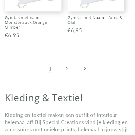
Gymtas met naam -
Gymtas met Naam – Anna &
Monstertruck Orange
Olaf
Climber
Normale
€6,95
Normale
€6,95
prijs
prijs
1
2
C
Kleding & Textiel
o
Kleding en textiel maken een outfit of interieur
l
helemaal af! Bij Special Creations vind je kleding en
accessoires met unieke prints, helemaal in jouw stijl.
l