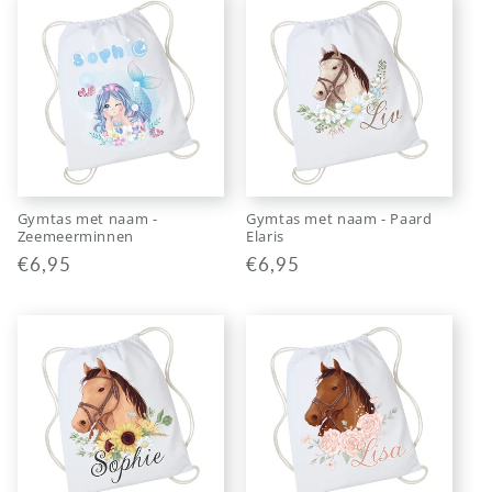
Gymtas met naam -
Gymtas met naam - Paard
Zeemeerminnen
Elaris
Normale
€6,95
Normale
€6,95
prijs
prijs