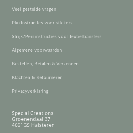
c
Veel gestelde vragen
t
Plakinstructies voor stickers
i
e
Strijk/Persinstructies voor textieltransfers
:
Algemene voorwaarden
Bestellen, Betalen & Verzenden
Klachten & Retourneren
Privacyverklaring
Special Creations
Groenendaal 37
4661GS Halsteren