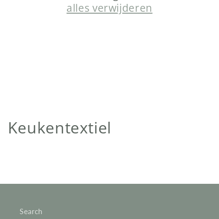
alles verwijderen
C
Keukentextiel
o
l
l
e
Search