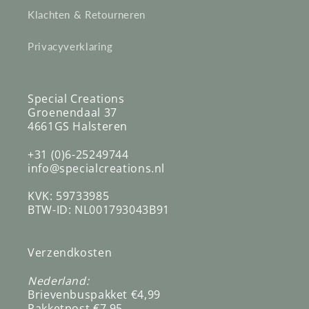
Klachten & Retourneren
Privacyverklaring
Special Creations
Groenendaal 37
4661GS Halsteren
+31 (0)6-25249744
info@specialcreations.nl
KVK: 59733985
BTW-ID: NL001793043B91
Verzendkosten
Nederland:
Brievenbuspakket €4,99
Pakketpost €7,95