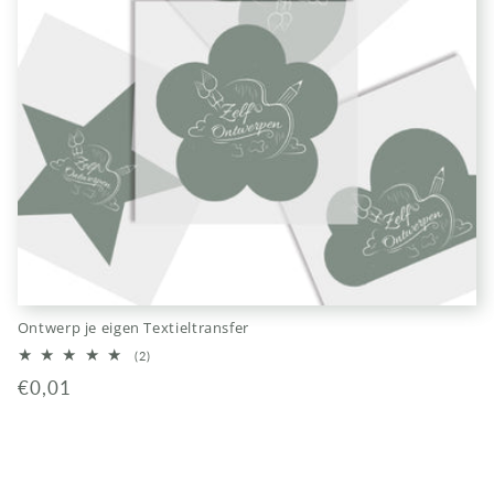
Ontwerp je eigen Textieltransfer
2
(2)
totaal
Normale
€0,01
aantal
recensies
prijs