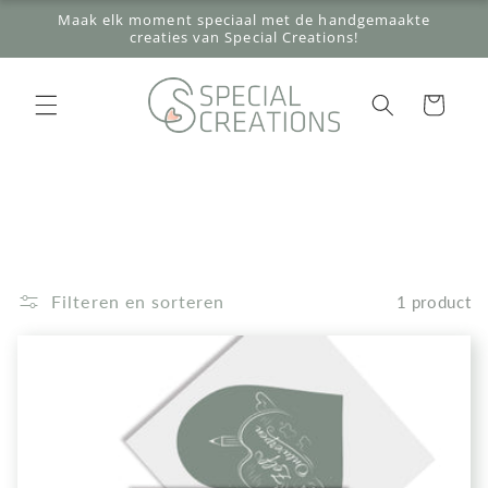
Meteen
Maak elk moment speciaal met de handgemaakte
naar de
creaties van Special Creations!
content
Winkelwagen
Filteren en sorteren
1 product