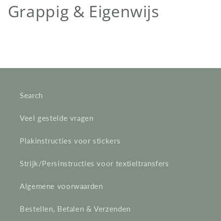
C
Grappig & Eigenwijs
o
l
l
e
Search
c
Veel gestelde vragen
t
Plakinstructies voor stickers
i
e
Strijk/Persinstructies voor textieltransfers
:
Algemene voorwaarden
Bestellen, Betalen & Verzenden