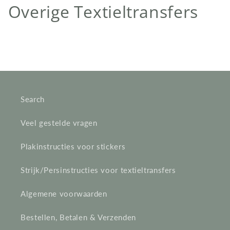
C
Overige Textieltransfers
o
l
l
e
Search
c
Veel gestelde vragen
t
Plakinstructies voor stickers
i
e
Strijk/Persinstructies voor textieltransfers
:
Algemene voorwaarden
Bestellen, Betalen & Verzenden