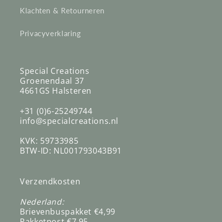
Klachten & Retourneren
Privacyverklaring
Special Creations
Groenendaal 37
4661GS Halsteren
+31 (0)6-25249744
info@specialcreations.nl
KVK: 59733985
BTW-ID: NL001793043B91
Verzendkosten
Nederland:
Brievenbuspakket €4,99
Pakketpost €7,95