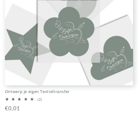
Ontwerp je eigen Textieltransfer
2
(2)
totaal
Normale
€0,01
aantal
recensies
prijs