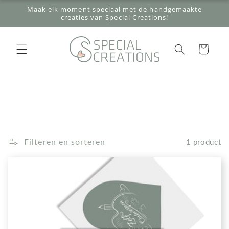
Meteen
Maak elk moment speciaal met de handgemaakte
naar de
creaties van Special Creations!
content
Winkelwagen
Filteren en sorteren
1 product