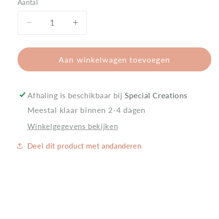
Aantal
Aantal
Aantal
Aantal
verlagen
verhogen
voor
voor
Gymtas
Gymtas
Aan winkelwagen toevoegen
met
met
naam
naam
-
-
Afhaling is beschikbaar bij
Special Creations
Monstertruck
Monstertruck
Meestal klaar binnen 2-4 dagen
Big
Big
Wheels
Wheels
Winkelgegevens bekijken
Deel dit product met andanderen