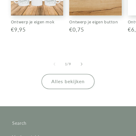
Ontwerp je eigen mok
Ontwerp je eigen button
Ontw
Normale
€9,95
Normale
€0,75
No
€6
prijs
prijs
pri
van
1
/
9
Alles bekijken
Search