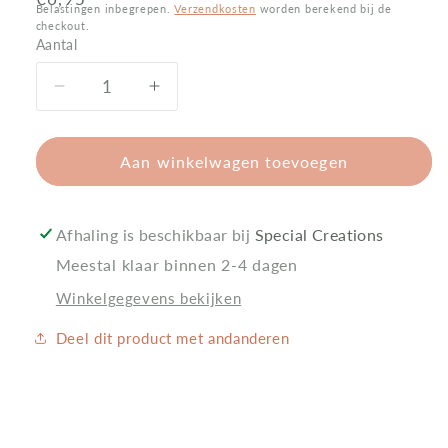
Belastingen inbegrepen.
Verzendkosten
worden berekend bij de
prijs
checkout.
Aantal
Aantal
Aantal
Aantal
verlagen
verhogen
voor
voor
Gymtas
Gymtas
Aan winkelwagen toevoegen
met
met
naam
naam
-
-
Afhaling is beschikbaar bij
Special Creations
Monstertruck
Monstertruck
Meestal klaar binnen 2-4 dagen
Mud
Mud
Madness
Madness
Winkelgegevens bekijken
Deel dit product met andanderen