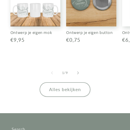
Ontwerp je eigen mok
Ontwerp je eigen button
Ontw
Normale
€9,95
Normale
€0,75
No
€6
prijs
prijs
pri
van
1
/
9
Alles bekijken
Search