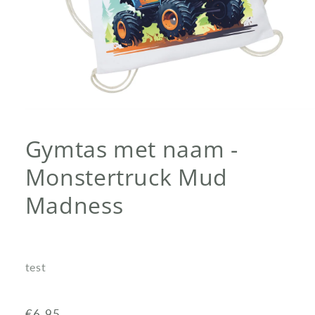
Media
1
openen
Gymtas met naam -
in
modaal
Monstertruck Mud
Madness
test
Normale
€6,95