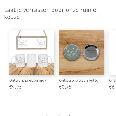
Laat je verrassen door onze ruime
keuze
Ontwerp je eigen mok
Ontwerp je eigen button
Ontw
Normale
€9,95
Normale
€0,75
No
€6
prijs
prijs
pri
van