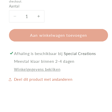
prijs
checkout.
Aantal
Aantal
Aantal
Aantal
verlagen
verhogen
voor
voor
Knuffelkussen
Knuffelkussen
Aan winkelwagen toevoegen
met
met
naam
naam
|
|
Afhaling is beschikbaar bij
Special Creations
Dino
Dino
Meestal klaar binnen 2-4 dagen
Detective
Detective
Winkelgegevens bekijken
Deel dit product met andanderen