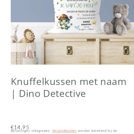
Media
1
openen
Knuffelkussen met naam
in
modaal
| Dino Detective
Normale
€14,95
Belastingen inbegrepen.
Verzendkosten
worden berekend bij de